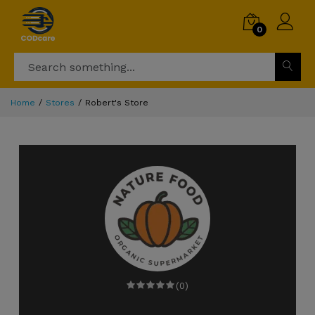
0
Home
Stores
Robert's Store
(0)